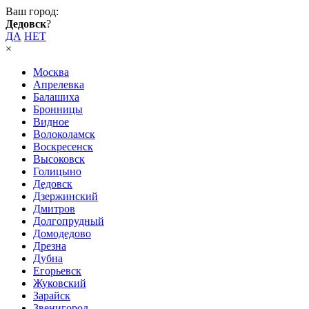
Ваш город:
Дедовск
?
ДА
НЕТ
×
Москва
Апрелевка
Балашиха
Бронницы
Видное
Волоколамск
Воскресенск
Высоковск
Голицыно
Дедовск
Дзержинский
Дмитров
Долгопрудный
Домодедово
Дрезна
Дубна
Егорьевск
Жуковский
Зарайск
Звенигород