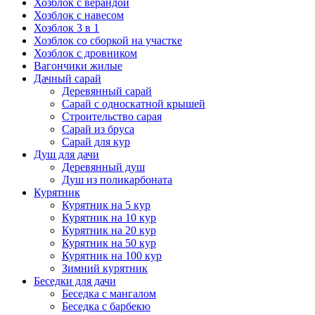
Хозблок с верандой
Хозблок с навесом
Хозблок 3 в 1
Хозблок со сборкой на участке
Хозблок с дровником
Вагончики жилые
Дачный сарай
Деревянный сарай
Cарай с односкатной крышей
Строительство сарая
Сарай из бруса
Сарай для кур
Душ для дачи
Деревянный душ
Душ из поликарбоната
Курятник
Курятник на 5 кур
Курятник на 10 кур
Курятник на 20 кур
Курятник на 50 кур
Курятник на 100 кур
Зимний курятник
Беседки для дачи
Беседка с мангалом
Беседка с барбекю