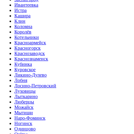
Ивантеевка
Истра
Кашира
Клин
Коломна
Королёв
Котельники
Красноармейск
Красногорск
Краснозаводск
Краснознаменск
Кубинка
Куровское
Ликино-Дулево
Лобня
Лосино-Петровский
Луховицы
Лыткарино
Люберцы
Можайск
Мытищи
Наро-Фоминск
Ногинск
Одинцово