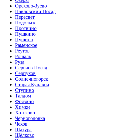
Озёры
Орехово-Зуево
Павловский Посад
Пересвет
Подольск
Протвино
Пушкино
Пущино
Раменское
Реутов
Рошаль
Руза
Сергиев Посад
Серпухов
Солнечногорск
Старая Купавна
Ступино
Талдом
Фрязино
Химки
Хотьково
Черноголовка
Чехов
Шатура
Щёлково