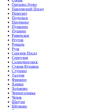
Озёры
Орехово-Зуево
Павловский Посад
Пересвет
Подольск
Протвино
Пушкино
Пущино
Раменское
Реутов
Рошаль
Руза
Сергиев Посад
Серпухов
Солнечногорск
Старая Купавна
Ступино
Талдом
Фрязино
Химки
Хотьково
Черноголовка
Чехов
Шатура
Щёлково