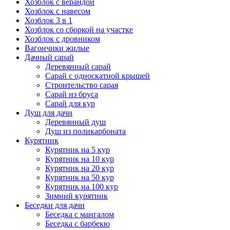
Хозблок с верандой
Хозблок с навесом
Хозблок 3 в 1
Хозблок со сборкой на участке
Хозблок с дровником
Вагончики жилые
Дачный сарай
Деревянный сарай
Cарай с односкатной крышей
Строительство сарая
Сарай из бруса
Сарай для кур
Душ для дачи
Деревянный душ
Душ из поликарбоната
Курятник
Курятник на 5 кур
Курятник на 10 кур
Курятник на 20 кур
Курятник на 50 кур
Курятник на 100 кур
Зимний курятник
Беседки для дачи
Беседка с мангалом
Беседка с барбекю