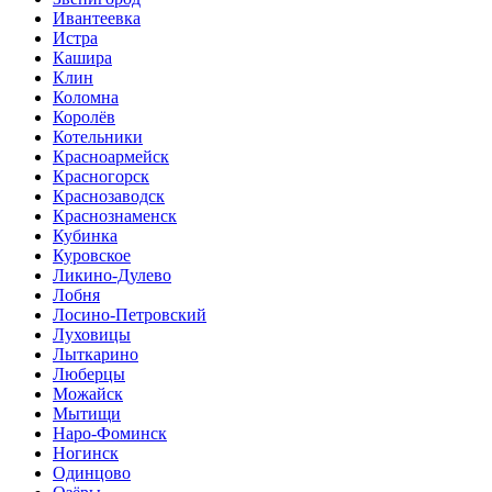
Ивантеевка
Истра
Кашира
Клин
Коломна
Королёв
Котельники
Красноармейск
Красногорск
Краснозаводск
Краснознаменск
Кубинка
Куровское
Ликино-Дулево
Лобня
Лосино-Петровский
Луховицы
Лыткарино
Люберцы
Можайск
Мытищи
Наро-Фоминск
Ногинск
Одинцово