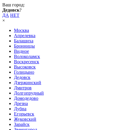
Ваш город:
Дедовск
?
ДА
НЕТ
×
Москва
Апрелевка
Балашиха
Бронницы
Видное
Волоколамск
Воскресенск
Высоковск
Голицыно
Дедовск
Дзержинский
Дмитров
Долгопрудный
Домодедово
Дрезна
Дубна
Егорьевск
Жуковский
Зарайск
Звенигород