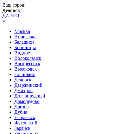
Ваш город:
Дедовск
?
ДА
НЕТ
×
Москва
Апрелевка
Балашиха
Бронницы
Видное
Волоколамск
Воскресенск
Высоковск
Голицыно
Дедовск
Дзержинский
Дмитров
Долгопрудный
Домодедово
Дрезна
Дубна
Егорьевск
Жуковский
Зарайск
Звенигород