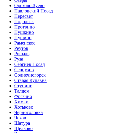
Озёры
Орехово-Зуево
Павловский Посад
Пересвет
Подольск
Протвино
Пушкино
Пущино
Раменское
Реутов
Рошаль
Руза
Сергиев Посад
Серпухов
Солнечногорск
Старая Купавна
Ступино
Талдом
Фрязино
Химки
Хотьково
Черноголовка
Чехов
Шатура
Щёлково