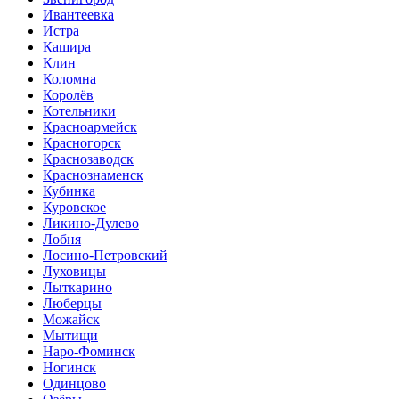
Ивантеевка
Истра
Кашира
Клин
Коломна
Королёв
Котельники
Красноармейск
Красногорск
Краснозаводск
Краснознаменск
Кубинка
Куровское
Ликино-Дулево
Лобня
Лосино-Петровский
Луховицы
Лыткарино
Люберцы
Можайск
Мытищи
Наро-Фоминск
Ногинск
Одинцово