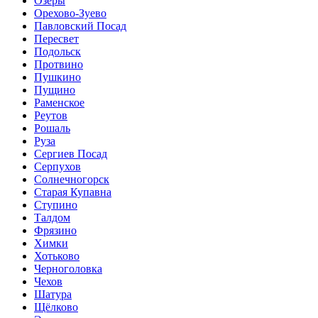
Озёры
Орехово-Зуево
Павловский Посад
Пересвет
Подольск
Протвино
Пушкино
Пущино
Раменское
Реутов
Рошаль
Руза
Сергиев Посад
Серпухов
Солнечногорск
Старая Купавна
Ступино
Талдом
Фрязино
Химки
Хотьково
Черноголовка
Чехов
Шатура
Щёлково