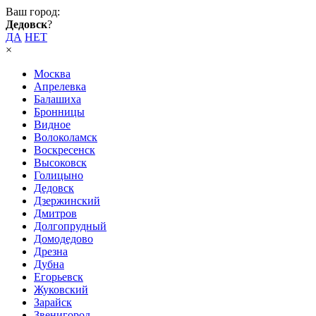
Ваш город:
Дедовск
?
ДА
НЕТ
×
Москва
Апрелевка
Балашиха
Бронницы
Видное
Волоколамск
Воскресенск
Высоковск
Голицыно
Дедовск
Дзержинский
Дмитров
Долгопрудный
Домодедово
Дрезна
Дубна
Егорьевск
Жуковский
Зарайск
Звенигород